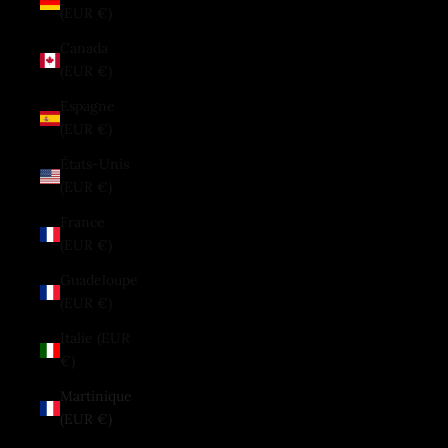
(EUR €)
Canada
(EUR €)
Espagne
(EUR €)
États-Unis
(EUR €)
France
(EUR €)
Guadeloupe
(EUR €)
Italie (EUR
€)
Martinique
(EUR €)