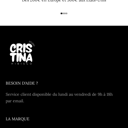
Dès 200€ en Europe et 300€ aux Etats-Unis
Aller à l'élément 1
Aller à l'élément 2
Aller à l'élément 3
Aller à l'élément 4
BESOIN D'AIDE ?
Service client disponible du lundi au vendredi de 9h à 18h
par
email
.
LA MARQUE