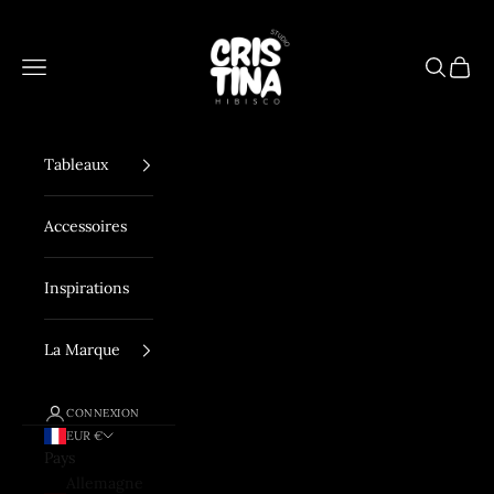
Passer au contenu
Hibisco Studio
Menu
Recherch
Panier
Tableaux
Accessoires
Inspirations
La Marque
CONNEXION
EUR €
Pays
Allemagne