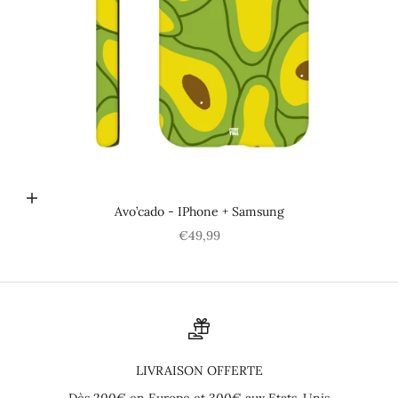
Choisir les options
Avo’cado - IPhone + Samsung
Prix de vente
€49,99
LIVRAISON OFFERTE