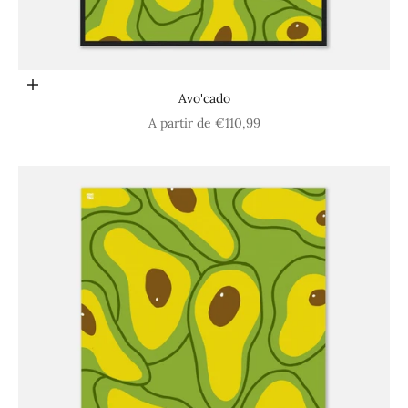
Choisir les options
Avo'cado
Prix de vente
A partir de €110,99