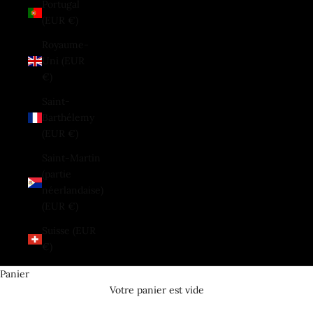
Portugal
(EUR €)
Royaume-
Uni (EUR
€)
Saint-
Barthélemy
(EUR €)
Saint-Martin
(partie
néerlandaise)
(EUR €)
Suisse (EUR
€)
Panier
Votre panier est vide