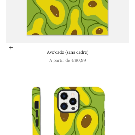
Choisir les options
Avo'cado (sans cadre)
Prix de vente
A partir de €80,99