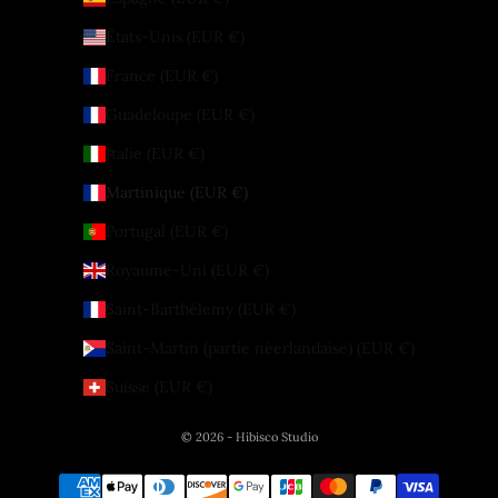
États-Unis (EUR €)
France (EUR €)
Guadeloupe (EUR €)
Italie (EUR €)
Martinique (EUR €)
Portugal (EUR €)
Royaume-Uni (EUR €)
Saint-Barthélemy (EUR €)
Saint-Martin (partie néerlandaise) (EUR €)
Suisse (EUR €)
© 2026 - Hibisco Studio