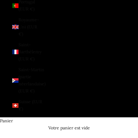
Portugal
(EUR €)
Royaume-
Uni (EUR
€)
Saint-
Barthélemy
(EUR €)
Saint-Martin
(partie
néerlandaise)
(EUR €)
Suisse (EUR
€)
Panier
Votre panier est vide