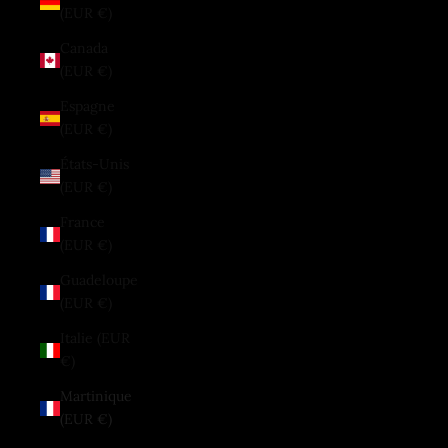
(EUR €)
Canada
(EUR €)
Espagne
(EUR €)
États-Unis
(EUR €)
France
(EUR €)
Guadeloupe
(EUR €)
Italie (EUR
€)
Martinique
(EUR €)