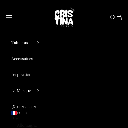
Passer au contenu
Hibisco Studio
Menu
Recherch
Panier
Tableaux
Accessoires
Inspirations
La Marque
CONNEXION
EUR €
Pays
Allemagne