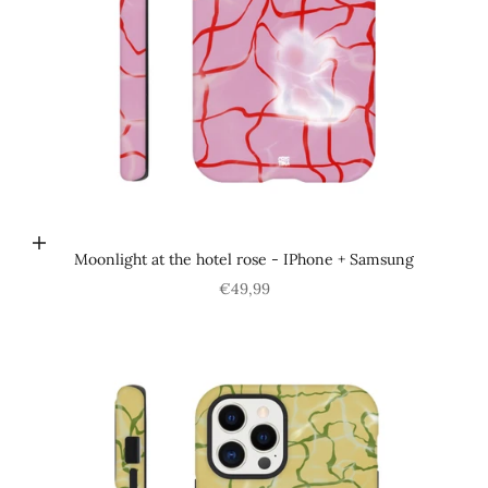
Choisir les options
Moonlight at the hotel rose - IPhone + Samsung
Prix de vente
€49,99