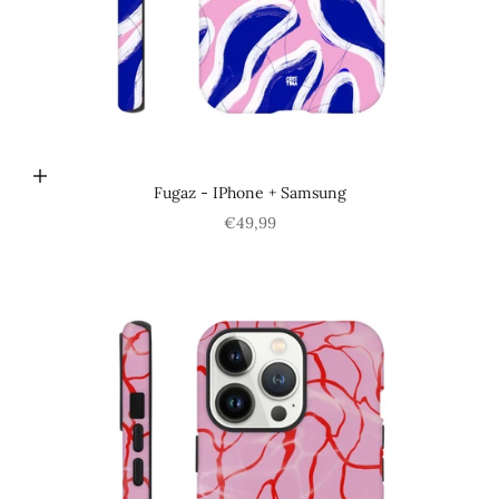
Choisir les options
Fugaz - IPhone + Samsung
Prix de vente
€49,99