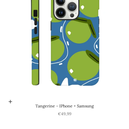
Choisir les options
Tangerine - IPhone + Samsung
Prix de vente
€49,99