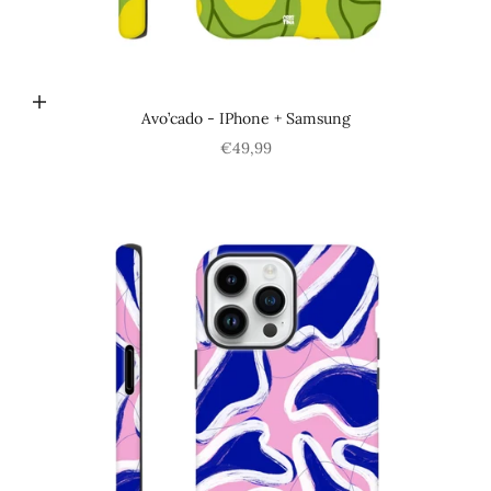
Choisir les options
Avo’cado - IPhone + Samsung
Prix de vente
€49,99