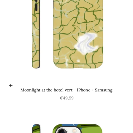
Choisir les options
Moonlight at the hotel vert - IPhone + Samsung
Prix de vente
€49,99