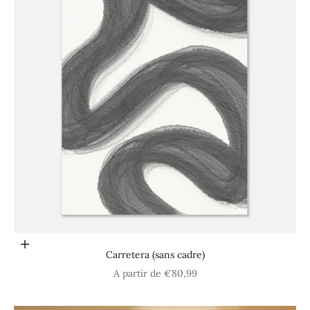
Choisir les options
Carretera (sans cadre)
Prix de vente
A partir de €80,99