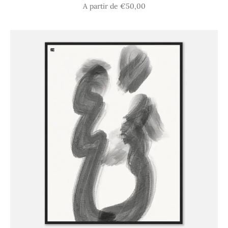
Prix de vente
A partir de €50,00