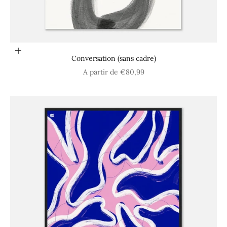
Choisir les options
Conversation (sans cadre)
Prix de vente
A partir de €80,99