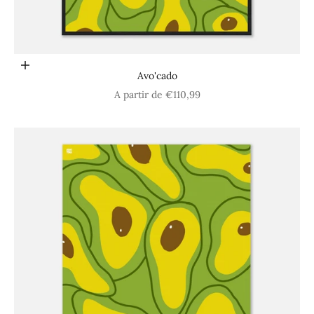
Choisir les options
Avo'cado
Prix de vente
A partir de €110,99