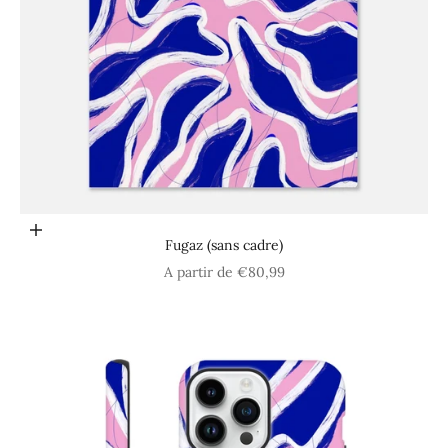
Choisir les options
Fugaz (sans cadre)
Prix de vente
A partir de €80,99