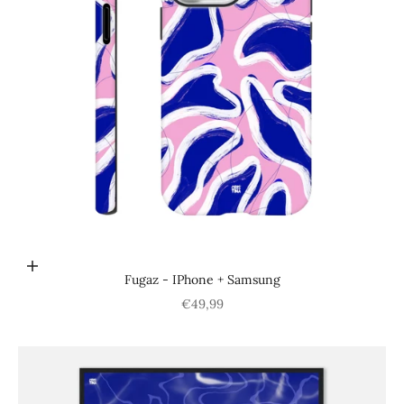
Choisir les options
Fugaz - IPhone + Samsung
Prix de vente
€49,99