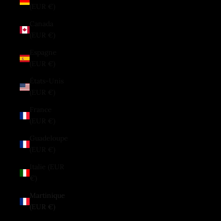
(EUR €)
Canada
(EUR €)
Espagne
(EUR €)
États-Unis
(EUR €)
France
(EUR €)
Guadeloupe
(EUR €)
Italie (EUR
€)
Martinique
(EUR €)