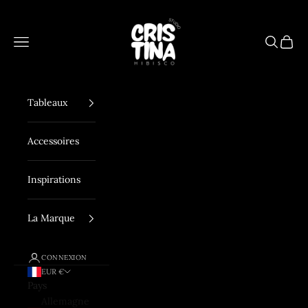
Passer au contenu
Hibisco Studio
Menu
Recherch
Panier
Tableaux
Accessoires
Inspirations
La Marque
CONNEXION
EUR €
Pays
Allemagne