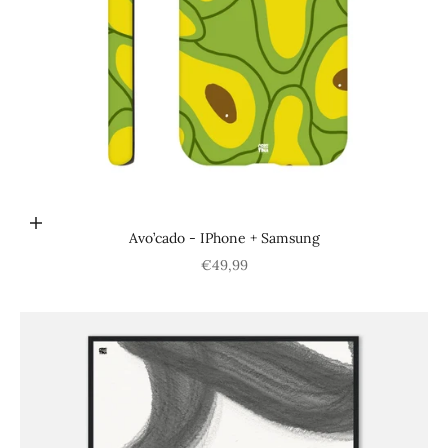
Choisir les options
Avo’cado - IPhone + Samsung
Prix de vente
€49,99