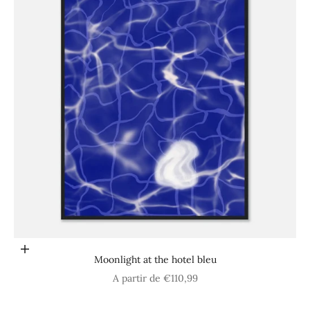
Choisir les options
Moonlight at the hotel bleu
Prix de vente
A partir de €110,99