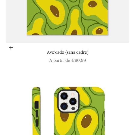
Choisir les options
Avo'cado (sans cadre)
Prix de vente
A partir de €80,99