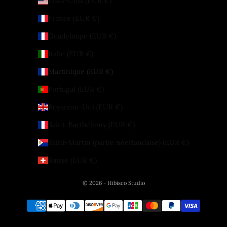
États-Unis (EUR €)
France (EUR €)
Guadeloupe (EUR €)
Italie (EUR €)
Martinique (EUR €)
Portugal (EUR €)
Royaume-Uni (EUR €)
Saint-Barthélemy (EUR €)
Saint-Martin (partie néerlandaise) (EUR €)
Suisse (EUR €)
© 2026 - Hibisco Studio