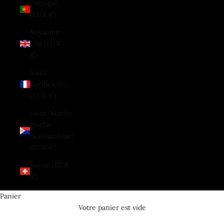
Portugal
(EUR €)
Royaume-
Uni (EUR
€)
Saint-
Barthélemy
(EUR €)
Saint-Martin
(partie
néerlandaise)
(EUR €)
Suisse (EUR
€)
Panier
Votre panier est vide