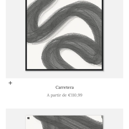
Choisir les options
Carretera
Prix de vente
A partir de €110,99