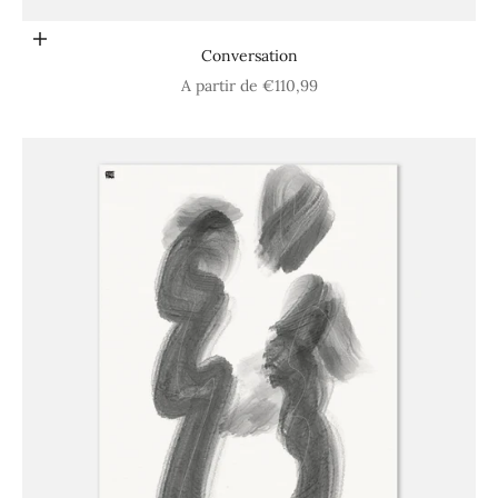
Choisir les options
Conversation
Prix de vente
A partir de €110,99