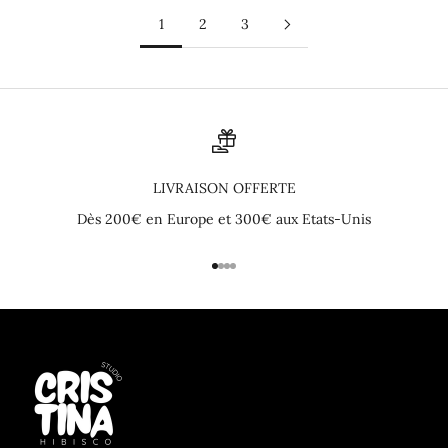
1
2
3
LIVRAISON OFFERTE
Dès 200€ en Europe et 300€ aux Etats-Unis
Aller à l'élément 1
Aller à l'élément 2
Aller à l'élément 3
Aller à l'élément 4